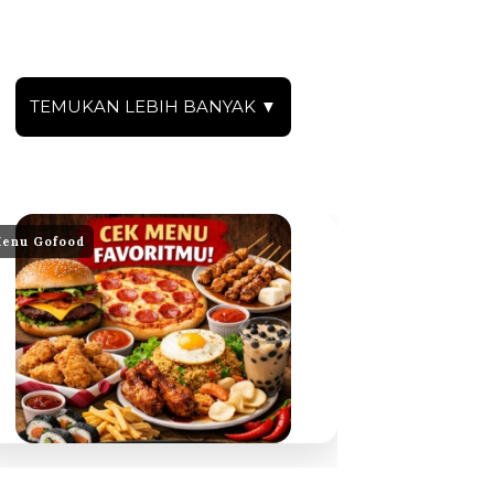
TEMUKAN LEBIH BANYAK ▼
enu Gofood