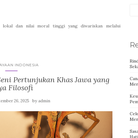
lokal dan nilai moral tinggi yang diwariskan melalui
Re
Rin
AYAAN INDONESIA
Seka
Seni Pertunjukan Khas Jawa yang
Can
Mer
a Filosofi
Keu
by
tember 26, 2025
admin
Pem
Cel
Men
Sas
Hat