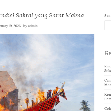
radisi Sakral yang Sarat Makna
Sea
by
nuary 19, 2026
admin
Re
Rin
Seka
Can
Mer
Keu
Pem
Cel