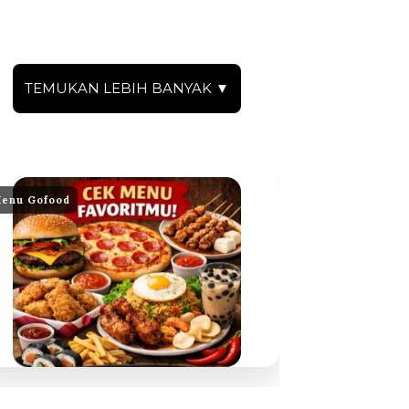
TEMUKAN LEBIH BANYAK ▼
enu Gofood