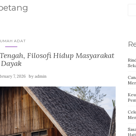
betang
UMAH ADAT
Re
engah, Filosofi Hidup Masyarakat
Rin
Dayak
Seka
by
bruary 7, 2026
admin
Can
Mer
Keu
Pem
Cel
Men
Sas
Hat