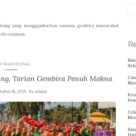
litung yang menggambarkan suasana gembira masyarakat
kebersamaan.
Re
Rin
I TRADISIONAL
Seka
ung, Tarian Gembira Penuh Makna
Can
Mer
by
tober 16, 2025
admin
Keu
Pem
Cel
Men
Sas
Hat