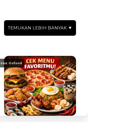
TEMUKAN LEBIH BANYAK ▼
enu Gofood