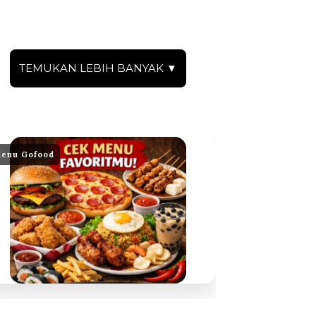
TEMUKAN LEBIH BANYAK ▼
enu Gofood