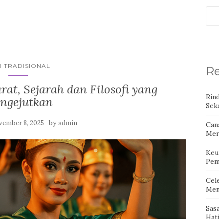
I TRADISIONAL
Re
at, Sejarah dan Filosofi yang
Rin
ngejutkan
Seka
by
ember 8, 2025
admin
Can
Mer
Keu
Pem
Cel
Men
Sas
Hat