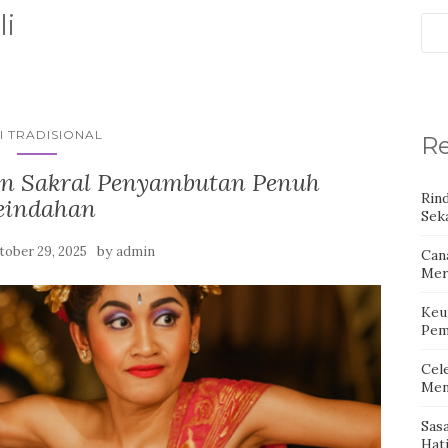
li
I TRADISIONAL
Re
ian Sakral Penyambutan Penuh
Rin
eindahan
Seka
by
tober 29, 2025
admin
Can
Mer
Keu
Pem
Cel
Men
Sas
Hat