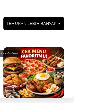
TEMUKAN LEBIH BANYAK ▼
enu Gofood