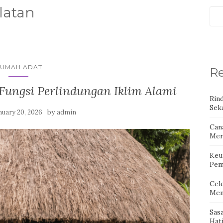
latan
UMAH ADAT
Re
ungsi Perlindungan Iklim Alami
Rin
Seka
by
nuary 20, 2026
admin
Can
Mer
Keu
Pem
Cel
Men
Sas
Hat