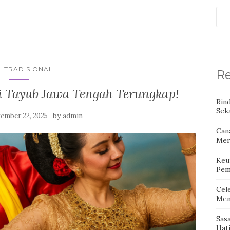
I TRADISIONAL
Re
i Tayub Jawa Tengah Terungkap!
Rin
Seka
by
ember 22, 2025
admin
Can
Mer
Keu
Pem
Cel
Men
Sas
Hat