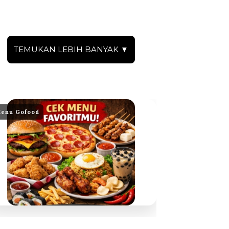
TEMUKAN LEBIH BANYAK ▼
enu Gofood