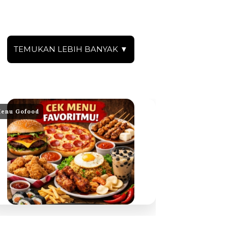
TEMUKAN LEBIH BANYAK ▼
enu Gofood