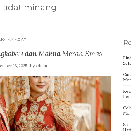
n adat minang
AKAIAN ADAT
Re
ngkabau dan Makna Merah Emas
Rin
Seka
by
ember 26, 2025
admin
Can
Mer
Keu
Pem
Cel
Men
Sas
Hat