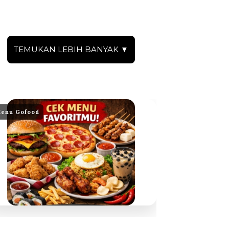
TEMUKAN LEBIH BANYAK ▼
enu Gofood