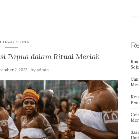
I TRADISIONAL
Re
isi Papua dalam Ritual Meriah
Rin
Seka
by
cember 2, 2025
admin
Can
Mer
Keu
Pem
Cel
Men
Sas
Hat