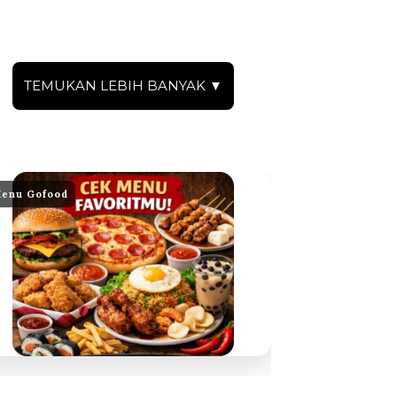
TEMUKAN LEBIH BANYAK ▼
enu Gofood