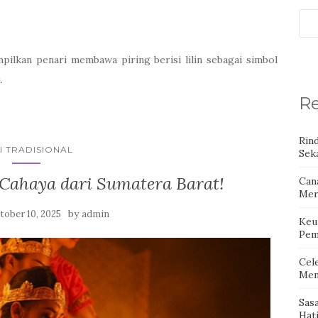
pilkan penari membawa piring berisi lilin sebagai simbol
.
Re
Rin
I TRADISIONAL
Seka
 Cahaya dari Sumatera Barat!
Can
Mer
by
tober 10, 2025
admin
Keu
Pem
Cel
Men
Sas
Hat