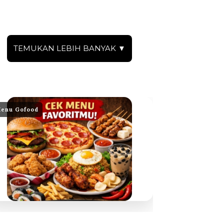
TEMUKAN LEBIH BANYAK ▼
enu Gofood