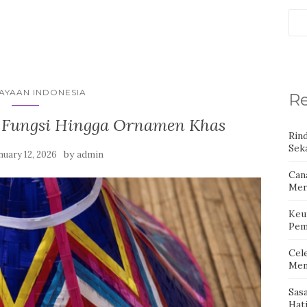
AYAAN INDONESIA
Re
i Fungsi Hingga Ornamen Khas
Rin
Seka
by
nuary 12, 2026
admin
Can
Mer
Keu
Pem
Cel
Men
Sas
Hat