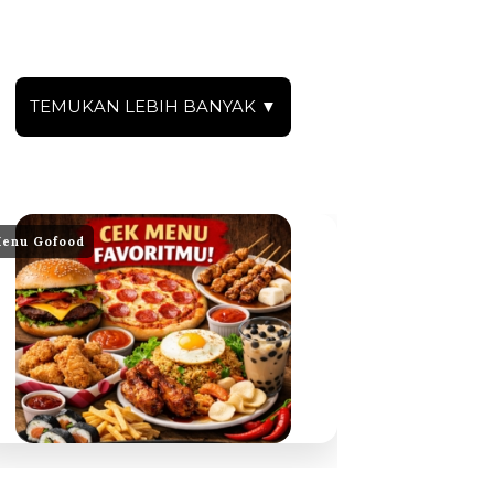
TEMUKAN LEBIH BANYAK ▼
enu Gofood