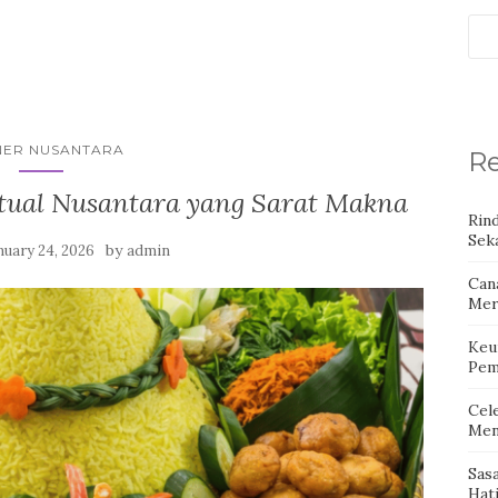
NER NUSANTARA
Re
itual Nusantara yang Sarat Makna
Rin
Seka
by
nuary 24, 2026
admin
Can
Mer
Keu
Pem
Cel
Men
Sas
Hat